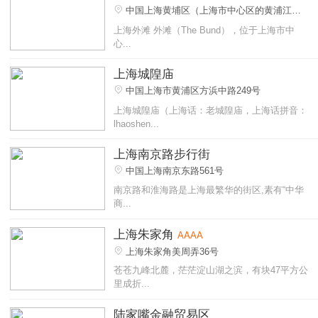
中国上海黄埔区（上海市中心区的黄浦江
畔）
上海外滩 外滩（The Bund），位于上海市中
心...
上海城隍庙
中国上海市黄浦区方浜中路249号
上海城隍庙（上海话：老城隍庙，上海话拼音：
lhaoshen...
上海南京路步行街
中国上海南京东路561号
南京路和淮海路是上海最繁华的街区,素有“中华
商...
上海朱家角
AAAA
上海朱家角美周弄36号
苍苍九峰北麓，茫茫淀山湖之滨，有块47平方公
里成折...
陆家嘴金融贸易区