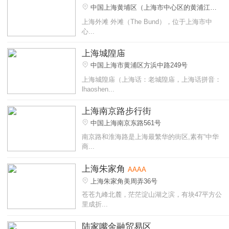
中国上海黄埔区（上海市中心区的黄浦江
畔）
上海外滩 外滩（The Bund），位于上海市中
心...
上海城隍庙
中国上海市黄浦区方浜中路249号
上海城隍庙（上海话：老城隍庙，上海话拼音：
lhaoshen...
上海南京路步行街
中国上海南京东路561号
南京路和淮海路是上海最繁华的街区,素有“中华
商...
上海朱家角
AAAA
上海朱家角美周弄36号
苍苍九峰北麓，茫茫淀山湖之滨，有块47平方公
里成折...
陆家嘴金融贸易区