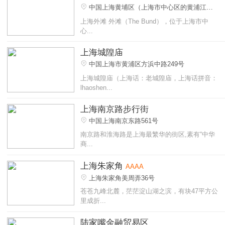
中国上海黄埔区（上海市中心区的黄浦江
畔）
上海外滩 外滩（The Bund），位于上海市中
心...
上海城隍庙
中国上海市黄浦区方浜中路249号
上海城隍庙（上海话：老城隍庙，上海话拼音：
lhaoshen...
上海南京路步行街
中国上海南京东路561号
南京路和淮海路是上海最繁华的街区,素有“中华
商...
上海朱家角
AAAA
上海朱家角美周弄36号
苍苍九峰北麓，茫茫淀山湖之滨，有块47平方公
里成折...
陆家嘴金融贸易区