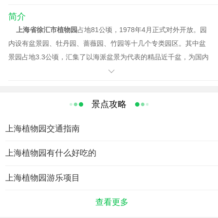
简介
上海省徐汇市植物园
占地81公顷，1978年4月正式对外开放。园
内设有盆景园、牡丹园、蔷薇园、竹园等十几个专类园区。其中盆
景园占地3.3公顷，汇集了以海派盆景为代表的精品近千盆，为国内
最大国家盆景园之一。新改建的兰室以民居式园林建筑为主题，占
地1.11公顷。小桥流水，白墙青瓦，假山、水池、水溪、瀑布、小
桥等小品，营造出高雅、别致的环境，提供游人一个良好的休憩场
景点攻略
所。目前兰室已收藏著名爱国将领张学良将军和日本友好人士赠送
的一大批名兰，共计近300个品种。改扩建后的兰室分为三个区
上海植物园交通指南
域，分别为盆栽式展示区、自然式展示区、庭院式展示区，还首次
设立了兰花展览温室，营造了兰花原始生态环境。
上海植物园有什么好吃的
上海植物园游乐项目
查看更多