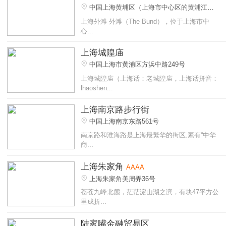
中国上海黄埔区（上海市中心区的黄浦江
畔）
上海外滩 外滩（The Bund），位于上海市中
心...
上海城隍庙
中国上海市黄浦区方浜中路249号
上海城隍庙（上海话：老城隍庙，上海话拼音：
lhaoshen...
上海南京路步行街
中国上海南京东路561号
南京路和淮海路是上海最繁华的街区,素有“中华
商...
上海朱家角
AAAA
上海朱家角美周弄36号
苍苍九峰北麓，茫茫淀山湖之滨，有块47平方公
里成折...
陆家嘴金融贸易区