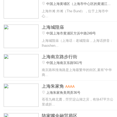
中国上海黄埔区（上海市中心区的黄浦江
畔）
上海外滩 外滩（The Bund），位于上海市中
心...
上海城隍庙
中国上海市黄浦区方浜中路249号
上海城隍庙（上海话：老城隍庙，上海话拼音：
lhaoshen...
上海南京路步行街
中国上海南京东路561号
南京路和淮海路是上海最繁华的街区,素有“中华
商...
上海朱家角
AAAA
上海朱家角美周弄36号
苍苍九峰北麓，茫茫淀山湖之滨，有块47平方公
里成折...
陆家嘴金融贸易区