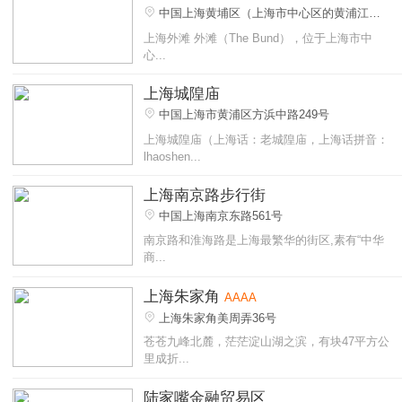
中国上海黄埔区（上海市中心区的黄浦江
畔）
上海外滩 外滩（The Bund），位于上海市中
心...
上海城隍庙
中国上海市黄浦区方浜中路249号
上海城隍庙（上海话：老城隍庙，上海话拼音：
lhaoshen...
上海南京路步行街
中国上海南京东路561号
南京路和淮海路是上海最繁华的街区,素有“中华
商...
上海朱家角
AAAA
上海朱家角美周弄36号
苍苍九峰北麓，茫茫淀山湖之滨，有块47平方公
里成折...
陆家嘴金融贸易区